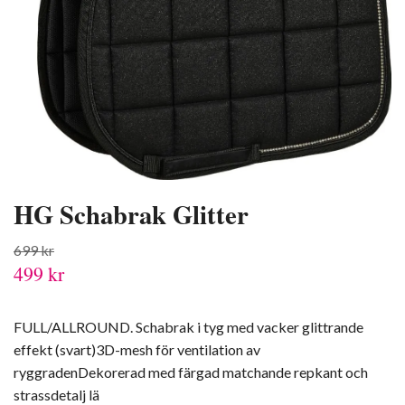
HG Schabrak Glitter
699 kr
499 kr
FULL/ALLROUND. Schabrak i tyg med vacker glittrande
effekt (svart)3D-mesh för ventilation av
ryggradenDekorerad med färgad matchande repkant och
strassdetalj lä