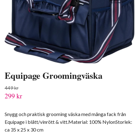
Equipage Groomingväska
449 kr
299 kr
Snygg och praktisk grooming väska med många fack från
Equipage i blått/vinrött & vitt.Material: 100% NylonStorlek:
ca 35 x 25 x 30 cm