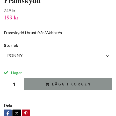
Framskydd
349 kr
199 kr
Framskydd i brunt från Wahlstén.
Storlek
PONNY
I lager.
LÄGG I KORGEN
Dela