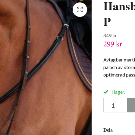
Hansb
P
849 kr
299 kr
Avtagbar martin
på och av, stor
optimerad pa
I lager.
Dela