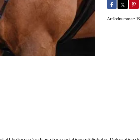
Artikelnummer:
1
kel att knäppa på och av, stora variationsmöjligheter. Dekorativa 