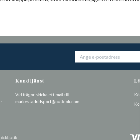
Kundtjänst
L
Vid frågor skicka ett mail till
Köp
 -
markestadridsport@outlook.com
Ko
ickbutik