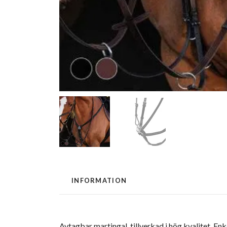
INFORMATION
Avtagbar martingal, tillverkad i hög kvalitet. En