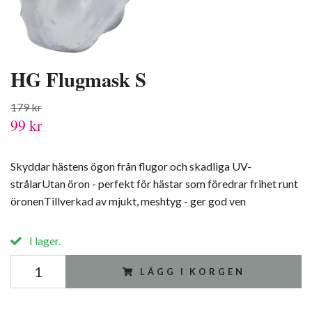
HG Flugmask S
179 kr
99 kr
Skyddar hästens ögon från flugor och skadliga UV-
strålarUtan öron - perfekt för hästar som föredrar frihet runt
öronenTillverkad av mjukt, meshtyg - ger god ven
I lager.
LÄGG I KORGEN