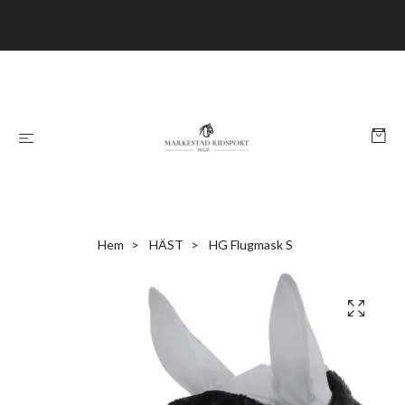
Hem
HÄST
HG Flugmask S