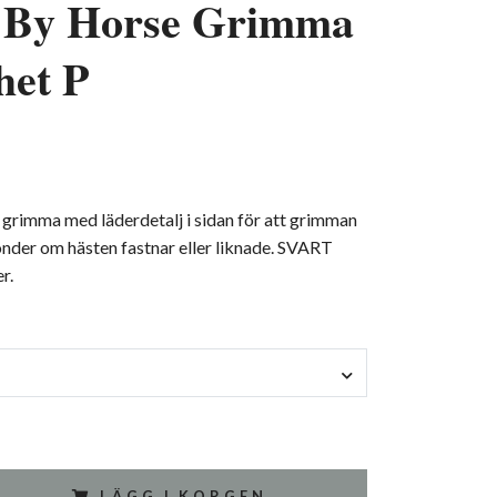
 By Horse Grimma
het P
grimma med läderdetalj i sidan för att grimman
nder om hästen fastnar eller liknade. SVART
er.
LÄGG I KORGEN