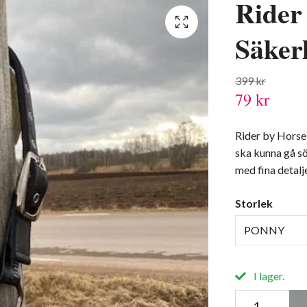
Rider
Säker
399 kr
79 kr
Rider by Horse 
ska kunna gå sö
med fina detalj
Storlek
PONNY
I lager.