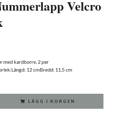
Nummerlapp Velcro
k
 med kardborre. 2 per
orlek:Längd: 12 cmBredd: 11,5 cm
LÄGG I KORGEN