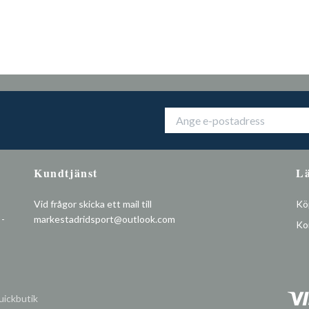
Kundtjänst
L
Vid frågor skicka ett mail till
Köp
 -
markestadridsport@outlook.com
Ko
ickbutik