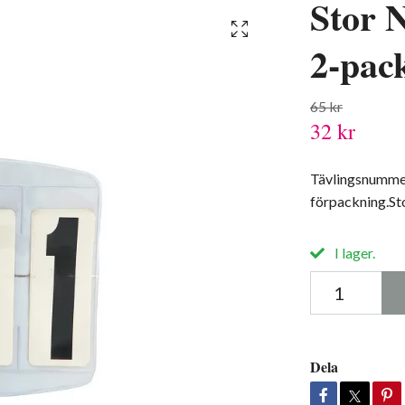
Stor 
2-pac
65 kr
32 kr
Tävlingsnummer
förpackning.St
I lager.
Dela