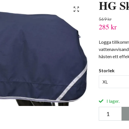
HG Sk
569 kr
285 kr
Logga tillkomme
vattenavvisand
hästen ett effe
Storlek
XL
I lager.