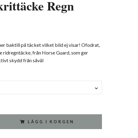
rittäcke Regn
r baktill på täcket vilket bild ej visar! Ofodrat,
e ridregntäcke, från Horse Guard, som ger
ktivt skydd från såväl
LÄGG I KORGEN