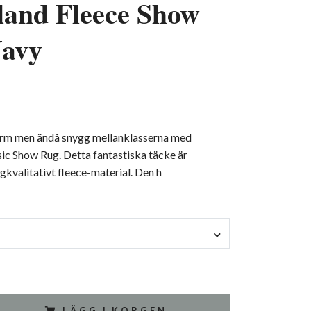
land Fleece Show
avy
varm men ändå snygg mellanklasserna med
ic Show Rug. Detta fantastiska täcke är
ögkvalitativt fleece-material. Den h
LÄGG I KORGEN