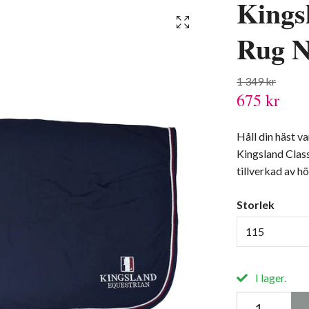
Kings
Rug N
1 349 kr
675 kr
Håll din häst 
Kingsland Class
tillverkad av h
Storlek
115
I lager.