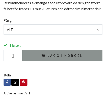
Rekommenderas av många sadelutprovare då den ger större
frihet för trapezius muskulaturen och därmed minimerar risk
Färg
VIT
I lager.
LÄGG I KORGEN
Dela
Artikelnummer:
VIT