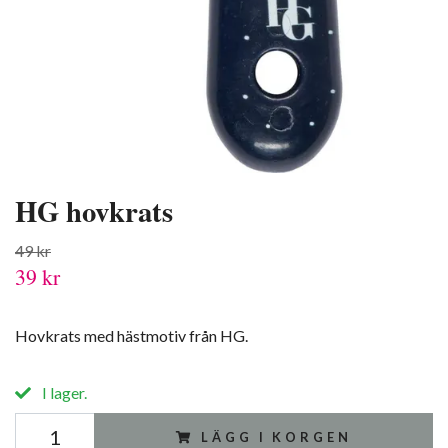
HG hovkrats
49 kr
39 kr
Hovkrats med hästmotiv från HG.
I lager.
LÄGG I KORGEN