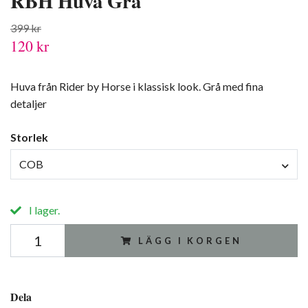
RBH Huva Grå
399 kr
120 kr
Huva från Rider by Horse i klassisk look. Grå med fina
detaljer
Storlek
COB
I lager.
LÄGG I KORGEN
Dela